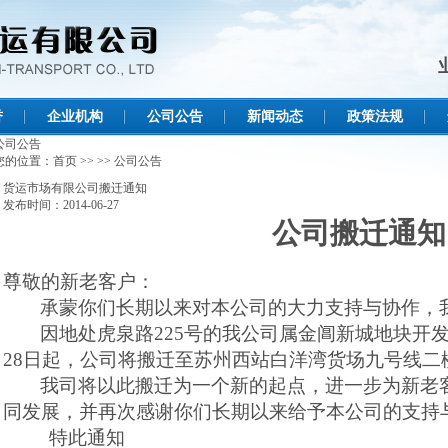
誉
企业机构
公司公告
新闻动态
政策法规
公司公告
您的位置：
首页
>>
>>
公司公告
货运市场有限公司搬迁通知
发布时间：2014-06-27
公司搬迁通知
尊敬的新老客户：
承蒙你们长期以来对本公司的大力支持与协作，
因地处虎泉路
225
号的我公司属金阊新城地块开
28
日起，公司将搬迁至苏州西站白洋湾货场九号线二
我司将以此搬迁为一个新的起点，进一步为新老
同发展，并再次感谢你们长期以来给予本公司的支持
特此通知