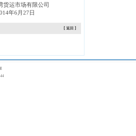
运市场有限公司
4
年
6
月
27
日
【 返回 】
媒
44