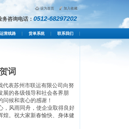
设为首页
加入收藏
0512-68297202
业务咨询电话：
运营线路
货单系统
联系我们
贺词
我代表苏州市联运有限公司向努
发展的各级领导和社会各界朋
的问候和衷心的感谢！
心，风雨同舟，使企业取得良好
辉煌。祝大家新春愉快、身体健